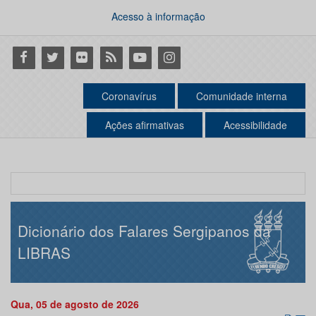
Acesso à informação
Facebook
Twitter
Flickr
RSS
Youtube
Instagram
Coronavírus
Comunidade interna
Ações afirmativas
Acessibilidade
Dicionário dos Falares Sergipanos da
LIBRAS
Qua, 05 de agosto de 2026