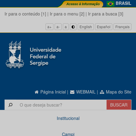
BRASIL
Ir para o conteúdo [1]
|
Ir para o menu [2]
|
Ir para a busca [3]
a+
a-
a
English
Español
Français
Página Inicial
|
WEBMAIL
|
Mapa do Site
Institucional
Campi