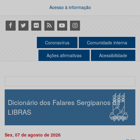
Acesso à informação
Facebook
Twitter
Flickr
RSS
Youtube
Instagram
Coronavírus
Comunidade interna
Ações afirmativas
Acessibilidade
Dicionário dos Falares Sergipanos da
LIBRAS
Sex, 07 de agosto de 2026