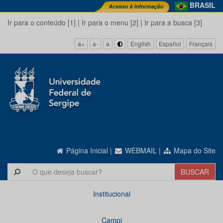
BRASIL
Ir para o conteúdo [1]
|
Ir para o menu [2]
|
Ir para a busca [3]
a+
a-
a
English
Español
Français
Página Inicial
|
WEBMAIL
|
Mapa do Site
Institucional
Campi