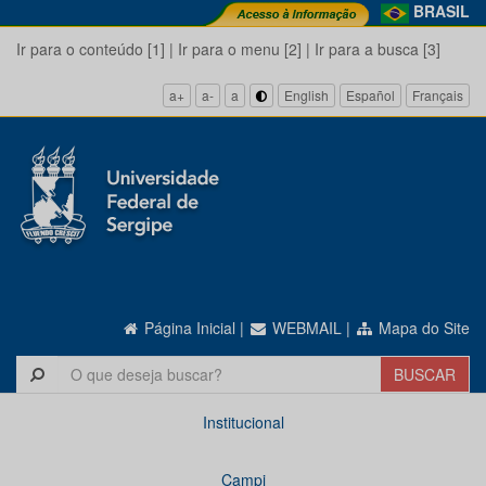
BRASIL
Ir para o conteúdo [1]
|
Ir para o menu [2]
|
Ir para a busca [3]
a+
a-
a
English
Español
Français
Página Inicial
|
WEBMAIL
|
Mapa do Site
Institucional
Campi